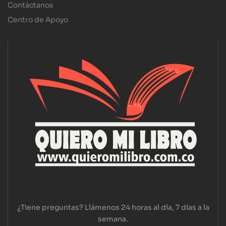
Contáctanos
Centro de Apoyo
¿Tiene preguntas? Llámenos 24 horas al día, 7 días a la
semana.