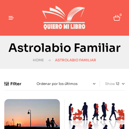
0
Astrolabio Familiar
HOME
ASTROLABIO FAMILIAR
Filter
Show