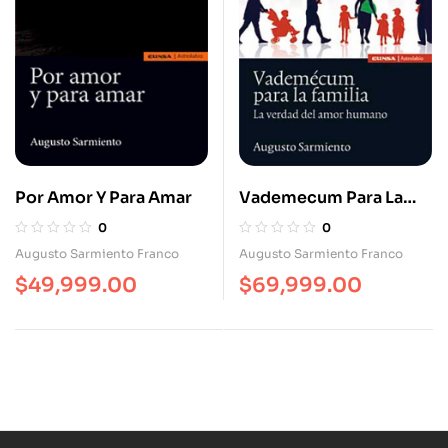
Por Amor Y Para Amar
Vademecum Para La
Familia. La Verdad Del
0
0
Amor Humano
Augusto Sarmiento Franco
Augusto Sarmiento Franco
$
49,999.00
$
69,999.00