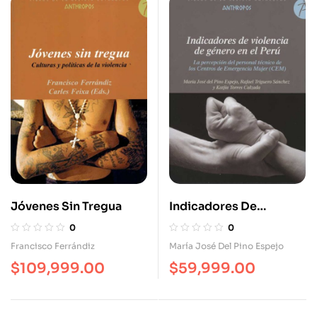
Jóvenes Sin Tregua
Indicadores De
Violencia De Género En
0
0
El Perú
Francisco Ferrándiz
María José Del Pino Espejo
$
109,999.00
$
59,999.00