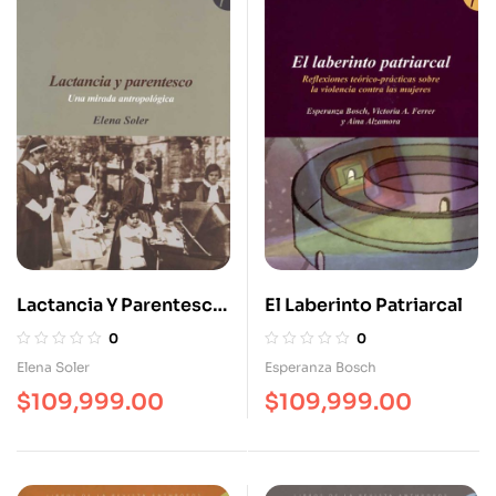
Lactancia Y Parentesco
El Laberinto Patriarcal
Una Mirada
0
0
Antropológica
Elena Soler
Esperanza Bosch
$
109,999.00
$
109,999.00