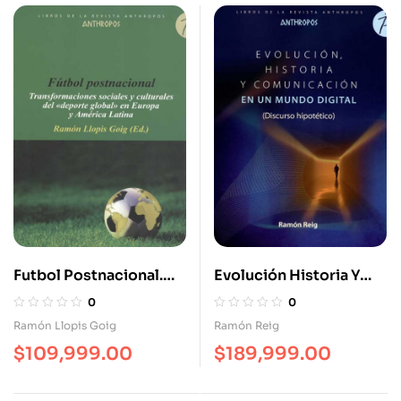
Futbol Postnacional.
Evolución Historia Y
Transformaciones
Comunicación En Un
0
0
Sociales Y Culturales
Mundo Digital Discurso
Ramón Llopis Goig
Ramón Reig
Del «Deporte Global»
Hipotético
$
109,999.00
$
189,999.00
En Europa Y América
Latina