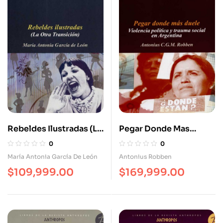
Rebeldes Ilustradas (La
Pegar Donde Mas
Otra Transición)
Duele. Violencia
0
0
Política Y Trauma Social
María Antonia García De León
Antonius Robben
En Argentina
$
109,999.00
$
169,999.00