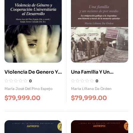
Violencia De Genero Y
Una Familia Y Un
Cooperación
Océano De Por Medio.
0
0
Universitaria Al
La Emigración Gallega
María José Del Pino Espejo
Maria Liliana Da Orden
Desarrollo
A La Argentina
$
79,999.00
$
79,999.00