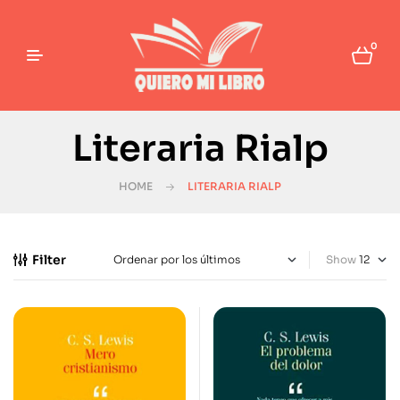
0
Literaria Rialp
HOME
LITERARIA RIALP
Filter
Show