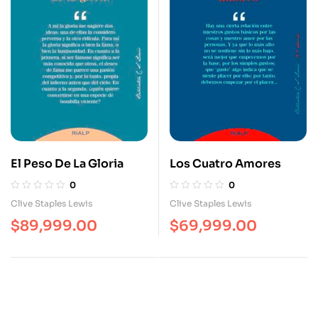
El Peso De La Gloria
Los Cuatro Amores
0
0
Clive Staples Lewis
Clive Staples Lewis
$
89,999.00
$
69,999.00