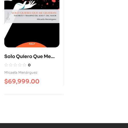
Solo Quiero Que Me
Quieran. Tesoros Y
0
Trampas Del Sexo Y El
Micaela Menárguez
Amor
$
69,999.00