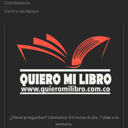
Contáctanos
Centro de Apoyo
¿Tiene preguntas? Llámenos 24 horas al día, 7 días a la
semana.