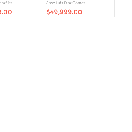
vo En México
onzález
José Luis Díaz Gómez
9.00
$
49,999.00