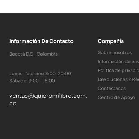
Información De Contacto
Compañía
Sobre nosotros
Bogotá D.C., Colombia
Información de env
Política de privaci
Lunes – Viernes: 8:00-20:00
Devoluciones Y R
Sábado: 9:00 – 15:00
Contáctanos
ventas@quieromilibro.com.
Centro de Apoyo
co