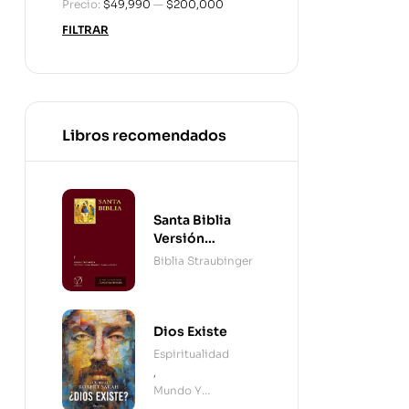
Precio:
$49,990
—
$200,000
FILTRAR
Libros recomendados
Santa Biblia
Versión
Straubinger - 2
Biblia Straubinger
Tomos
Dios Existe
Espiritualidad
,
Mundo Y
Cristianismo