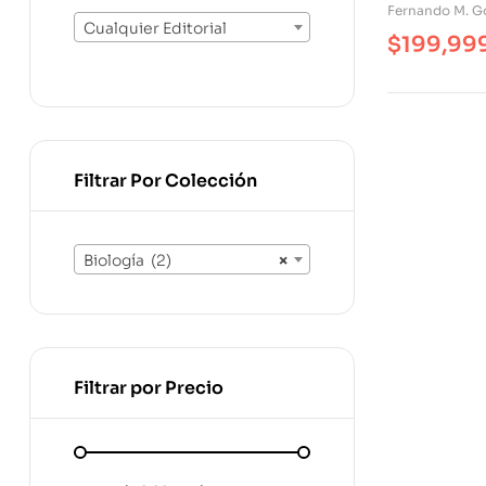
Conspirati
Fernando M. G
Cualquier Editorial
$
199,99
Filtrar Por Colección
Biología (2)
×
Filtrar por Precio