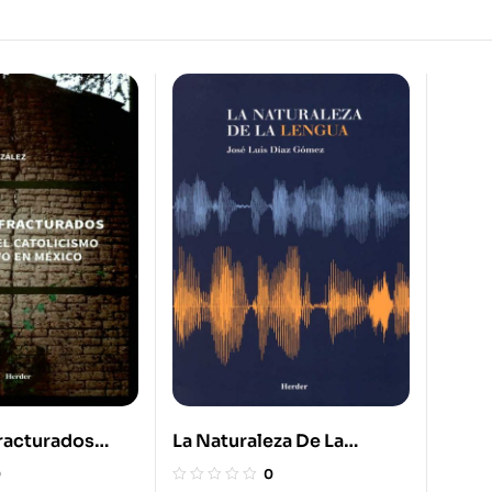
racturados
La Naturaleza De La
el Catolicismo
Lengua
0
0