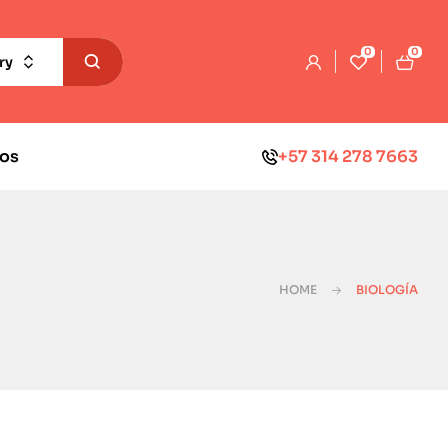
0
0
ry
os
+57 314 278 7663
HOME
BIOLOGÍA