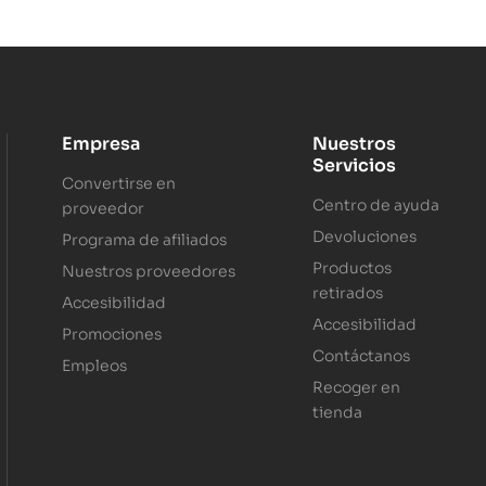
Empresa
Nuestros
Servicios
Convertirse en
Centro de ayuda
proveedor
Devoluciones
Programa de afiliados
Productos
Nuestros proveedores
retirados
Accesibilidad
Accesibilidad
Promociones
Contáctanos
Empleos
Recoger en
tienda