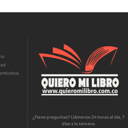
ío
dad
eembolsos
¿Tiene preguntas? Llámenos 24 horas al día, 7
días a la semana.