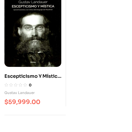
Escepticismo Y Mística.
Aproximaciones A La
0
Crítica Del Lenguaje De
Gustav Landauer
Mauthner
$
59,999.00