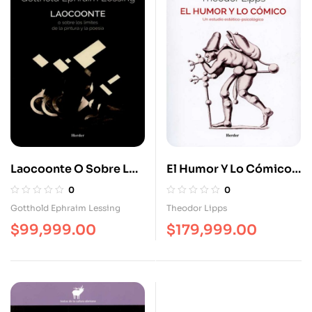
Laocoonte O Sobre Los
El Humor Y Lo Cómico
Limites De La Pintura
Un Estudio Estético
0
0
Psicológico
Gotthold Ephraim Lessing
Theodor Lipps
$
99,999.00
$
179,999.00