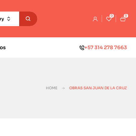
0
0
ry
os
+57 314 278 7663
z
HOME
OBRAS SAN JUAN DE LA CRUZ