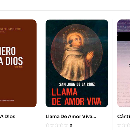
 A Dios
Llama De Amor Viva
Cánti
Espiritualidad
0
0