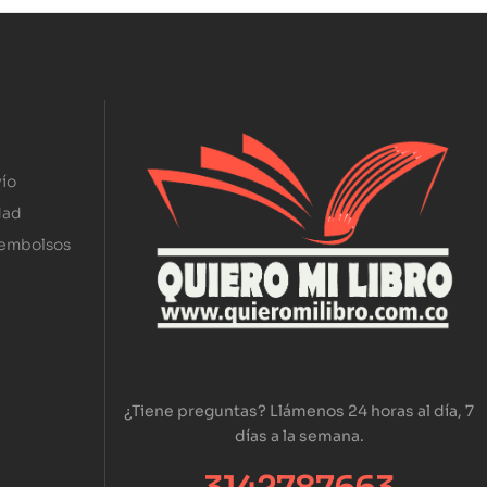
ío
dad
eembolsos
¿Tiene preguntas? Llámenos 24 horas al día, 7
días a la semana.