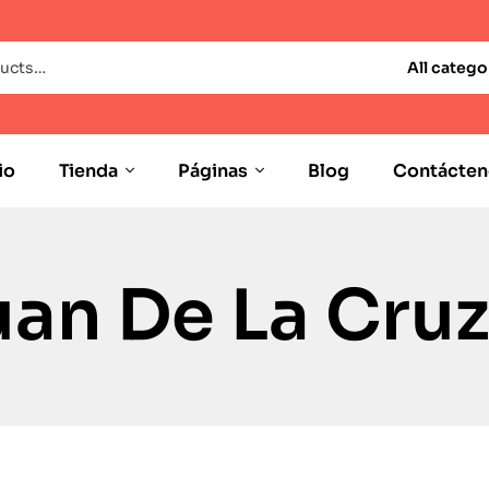
All catego
io
Tienda
Páginas
Blog
Contácten
an De La Cru