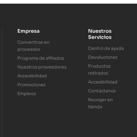
Empresa
Nuestros
Servicios
Convertirse en
Centro de ayuda
proveedor
Devoluciones
Programa de afiliados
Productos
Nuestros proveedores
retirados
Accesibilidad
Accesibilidad
Promociones
Contáctanos
Empleos
Recoger en
tienda