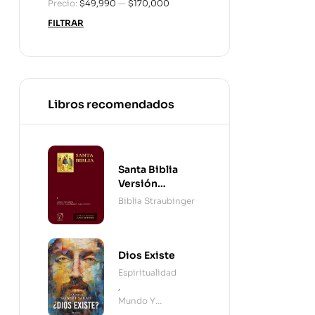
Precio:
$49,990
—
$170,000
FILTRAR
Libros recomendados
Santa Biblia
Versión
Straubinger - 2
Biblia Straubinger
Tomos
Dios Existe
Espiritualidad
,
Mundo Y
Cristianismo