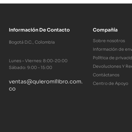
Información De Contacto
Compañía
Sobre nosotros
Bogotá D.C., Colombia
Información de env
Política de privaci
Lunes – Viernes: 8:00-20:00
Devoluciones Y R
Sábado: 9:00 – 15:00
Contáctanos
ventas@quieromilibro.com.
Centro de Apoyo
co