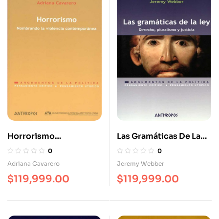
Horrorismo
Las Gramáticas De La
Nombrando La
Ley Derecho Pluralismo
0
0
Violencia
Y Justicia
Adriana Cavarero
Jeremy Webber
Contemporánea
$
119,999.00
$
119,999.00