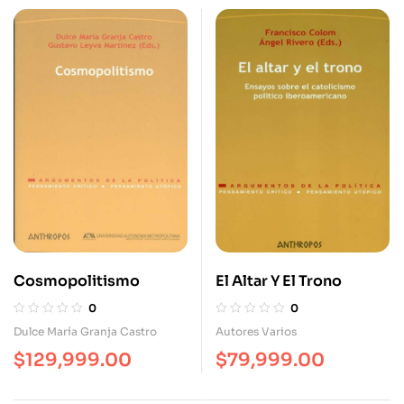
Cosmopolitismo
El Altar Y El Trono
0
0
Dulce María Granja Castro
Autores Varios
$
129,999.00
$
79,999.00