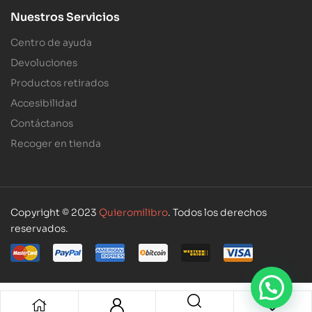
Nuestros Servicios
Centro de ayuda
Devoluciones
Productos retirados
Accesibilidad
Contáctanos
Recoger en tienda
Copyright © 2023
Quieromilibro
. Todos los derechos
reservados.