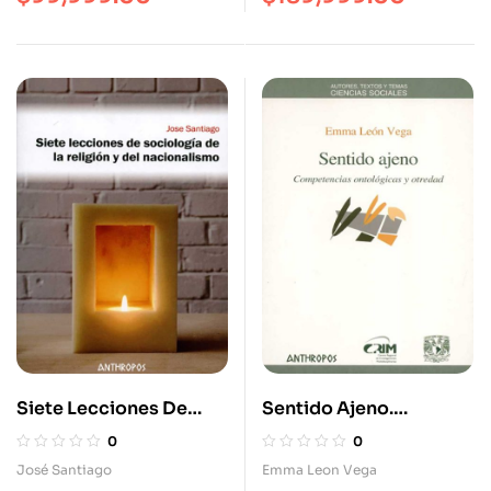
Siete Lecciones De
Sentido Ajeno.
Sociología De La
Competencias
0
0
Religión Y Del
Ontológicas Y Otredad
José Santiago
Emma Leon Vega
Nacionalismo