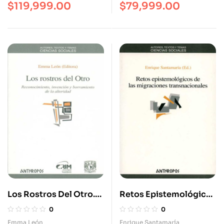
$
119,999.00
$
79,999.00
Los Rostros Del Otro.
Retos Epistemológicos
Reconocimiento,
De Las Migraciones
0
0
Invención Y
Transnacionales
Emma León
Enrique Santamaría