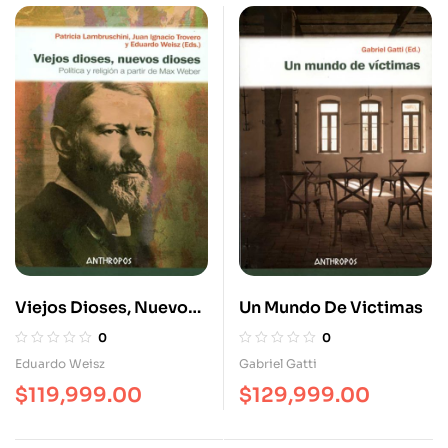
Viejos Dioses, Nuevos
Un Mundo De Victimas
Dioses. Política Y
0
0
Religión A Partir De
Eduardo Weisz
Gabriel Gatti
Max Weber
$
119,999.00
$
129,999.00