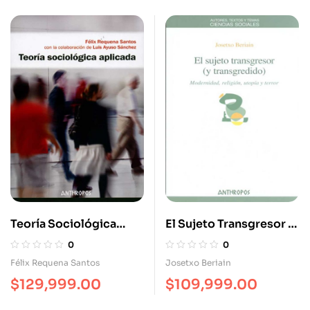
Teoría Sociológica
El Sujeto Transgresor (Y
Aplicada
Transgredido).
0
0
Modernidad Religión
Félix Requena Santos
Josetxo Beriain
Utopía Y Terror
$
129,999.00
$
109,999.00