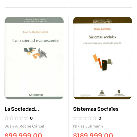
La Sociedad
Sistemas Sociales
Evanescente
0
0
Juan A. Roche Cárcel
Niklas Luhmann
$
99,999.00
$
189,999.00