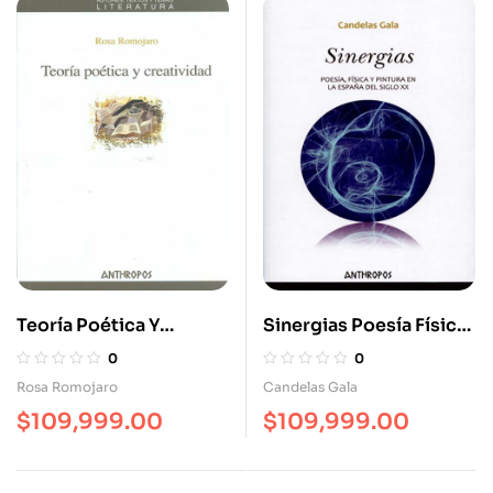
Teoría Poética Y
Sinergias Poesía Física
Creatividad
Y Pintura En La España
0
0
Del Siglo XX
Rosa Romojaro
Candelas Gala
$
109,999.00
$
109,999.00