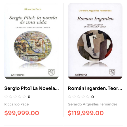
Sergio Pitol La Novela
Román Ingarden. Teoría
De Una Vida Un Ensayo
Literaria Entre Husserl
0
0
Sobre El Arte De La
Y Gerigk
Riccardo Pace
Gerardo Argüelles Fernández
Fuga
$
99,999.00
$
119,999.00