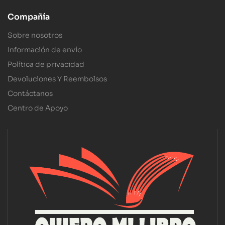
Compañía
Sobre nosotros
Información de envío
Política de privacidad
Devoluciones Y Reembolsos
Contáctanos
Centro de Apoyo