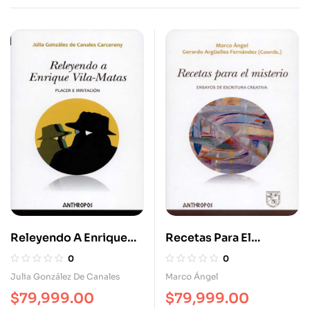
Releyendo A Enrique
Recetas Para El
Vila-Matas. Placer E
Misterio. Ensayos De
0
0
Irritación
Escritura Creativa
Julia González De Canales
Marco Ángel
$
79,999.00
$
79,999.00