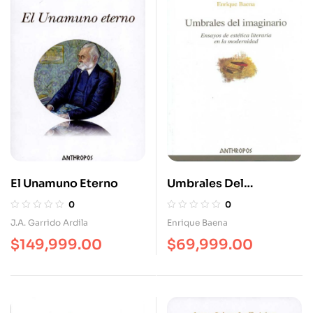
El Unamuno Eterno
Umbrales Del
Imaginario. Ensayos De
0
0
Estética Literaria En La
J.A. Garrido Ardila
Enrique Baena
Modernidad
$
149,999.00
$
69,999.00