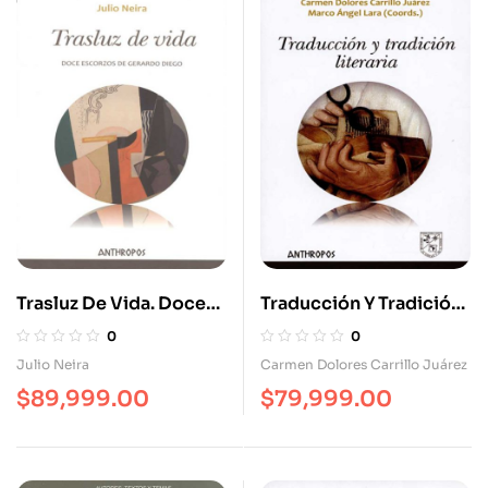
Trasluz De Vida. Doce
Traducción Y Tradición
Escorzos De Gerardo
Literaria
0
0
Diego
Julio Neira
Carmen Dolores Carrillo Juárez
$
89,999.00
$
79,999.00