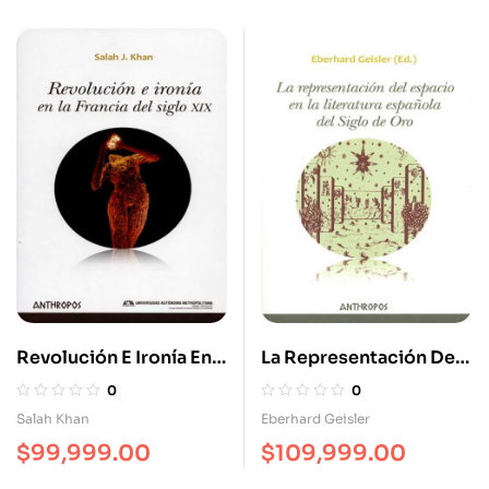
Revolución E Ironía En
La Representación Del
La Francia Del Siglo XIX
Espacio En La Literatura
0
0
Española Del Siglo De
Salah Khan
Eberhard Geisler
Oro
$
99,999.00
$
109,999.00