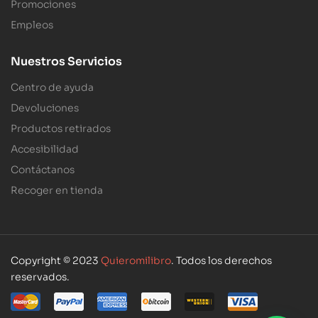
Promociones
Empleos
Nuestros Servicios
Centro de ayuda
Devoluciones
Productos retirados
Accesibilidad
Contáctanos
Recoger en tienda
Copyright © 2023
Quieromilibro
. Todos los derechos
reservados.