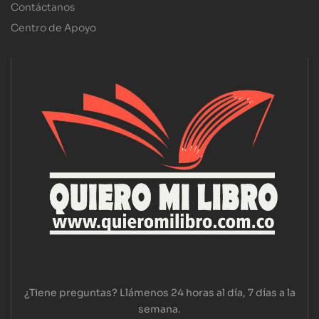
Contáctanos
Centro de Apoyo
¿Tiene preguntas? Llámenos 24 horas al día, 7 días a la
semana.