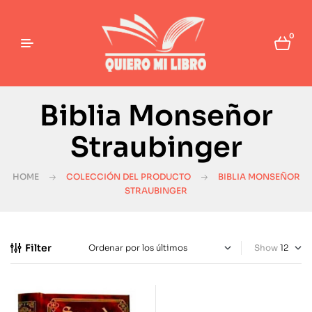
0
Biblia Monseñor
Straubinger
HOME
COLECCIÓN DEL PRODUCTO
BIBLIA MONSEÑOR
STRAUBINGER
Filter
Show