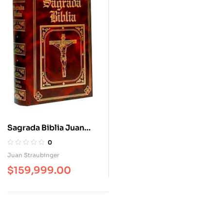
Sagrada Biblia Juan
Straubinger. Edición
0
Catolica – Juan
Juan Straubinger
Straubinger
$
159,999.00