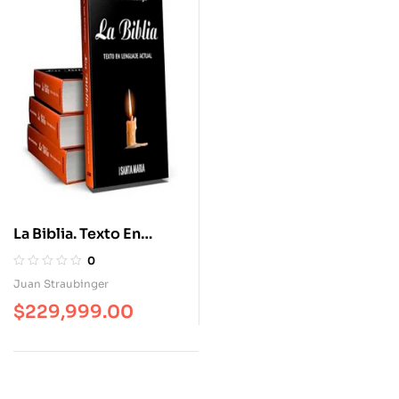
La Biblia. Texto En
Lenguaje Actual
0
Juan Straubinger
$
229,999.00