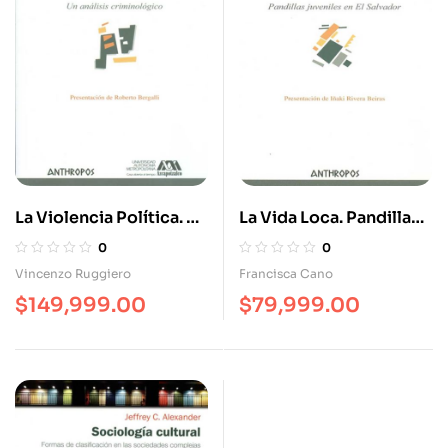
La Violencia Política. Un
La Vida Loca. Pandillas
Análisis Criminológico
Juveniles En El
0
0
Salvador
Vincenzo Ruggiero
Francisca Cano
$
149,999.00
$
79,999.00