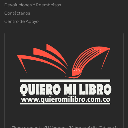
Devoluciones Y Reembolsos
Contáctanos
Centro de Apoyo
¿Tiene preguntas? Llámenos 24 horas al día, 7 días a la