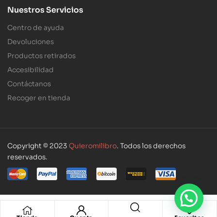
Nuestros Servicios
Centro de ayuda
Devoluciones
Productos retirados
Accesibilidad
Contáctanos
Recoger en tienda
Copyright © 2023
Quieromilibro
. Todos los derechos
reservados.