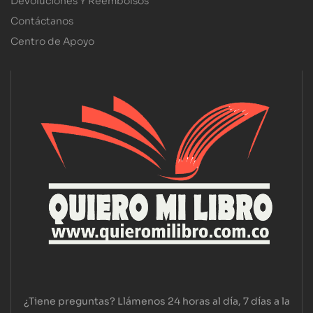
Devoluciones Y Reembolsos
Contáctanos
Centro de Apoyo
¿Tiene preguntas? Llámenos 24 horas al día, 7 días a la