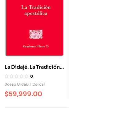
La Didajé. La Tradición
Apostólica
0
Josep Urdeix I Dordal
$
59,999.00