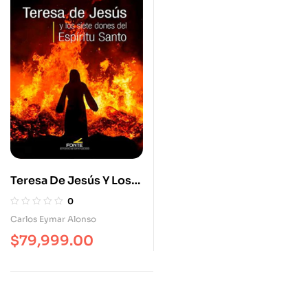
Teresa De Jesús Y Los
Siete Dones Del
0
Espíritu Santo
Carlos Eymar Alonso
$
79,999.00