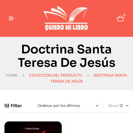
0
Doctrina Santa
Teresa De Jesús
HOME
COLECCIÓN DEL PRODUCTO
DOCTRINA SANTA
TERESA DE JESÚS
Filter
Show