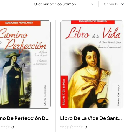
Show
no De Perfección De
Libro De La Vida De Santa
 Teresa De Jesús
Teresa De Jesús
0
0