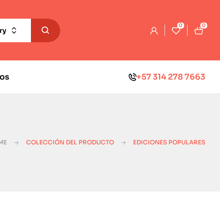
0
0
ry
os
+57 314 278 7663
ME
COLECCIÓN DEL PRODUCTO
EDICIONES POPULARES