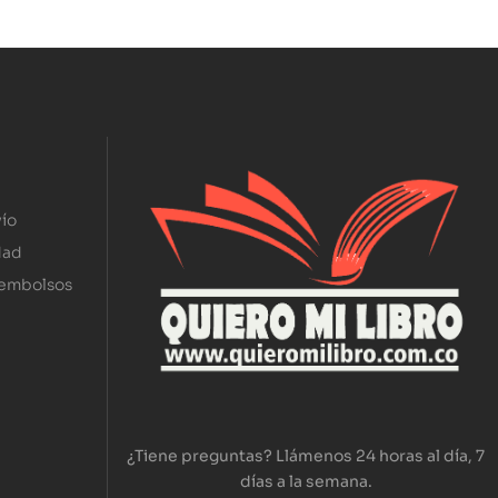
ío
dad
eembolsos
¿Tiene preguntas? Llámenos 24 horas al día, 7
días a la semana.