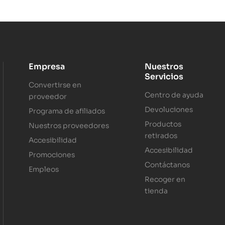
Empresa
Nuestros
Servicios
Convertirse en
Centro de ayuda
proveedor
Devoluciones
Programa de afiliados
Productos
Nuestros proveedores
retirados
Accesibilidad
Accesibilidad
Promociones
Contáctanos
Empleos
Recoger en
tienda