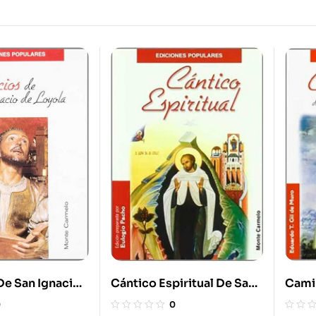
De San Ignacio
Cántico Espiritual De San
Cami
Juan De La Cruz
Santa
0
0