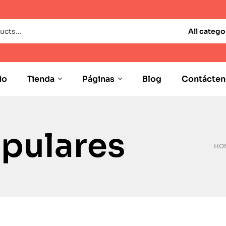
All catego
io
Tienda
Páginas
Blog
Contácten
opulares
HO