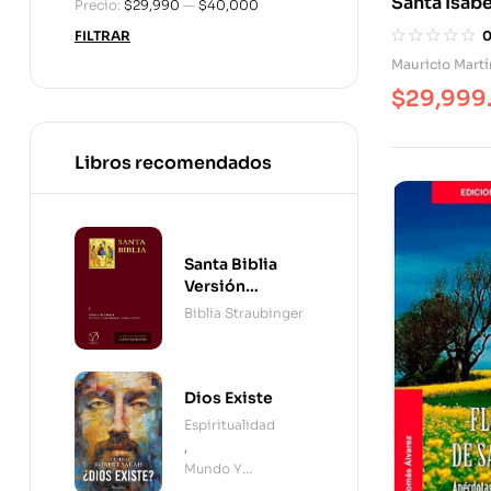
Santa Isabe
Precio:
$29,990
—
$40,000
Trinidad. A
FILTRAR
Juventud, 
Mauricio Martí
Experienci
$
29,999
Libros recomendados
Santa Biblia
Versión
Straubinger - 2
Biblia Straubinger
Tomos
Dios Existe
Espiritualidad
,
Mundo Y
Cristianismo