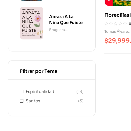
Florecillas
Abraza A La
Teresa. An
Niña Que Fuiste
Leyendas, 
Bruguera
Tomás Álvarez
Dichos
Contemporánea
$
29,999
Filtrar por Tema
Espiritualidad
(13)
Santos
(3)