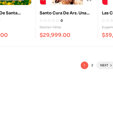
 De Santa
Santo Cura De Ars. Una
Las C
écdotas,
Bondad Contagiosa
Agust
0
0
Hechos Y
De La
Damian Yáñez
Eugeni
.00
$
29,999.00
$
39
1
2
NEXT