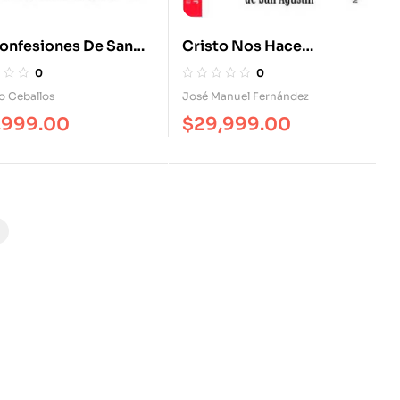
onfesiones De San
Cristo Nos Hace
ín. Padre Y Doctor
Hermosos. 1.000
0
0
 Iglesia
Pensamientos De San
o Ceballos
José Manuel Fernández
Agustín
,999.00
$
29,999.00