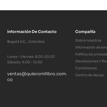
Información De Contacto
Compañía
Sobre nosotros
Bogotá D.C., Colombia
Información de env
Política de privaci
Lunes – Viernes: 8:00-20:00
Devoluciones Y R
Sábado: 9:00 – 15:00
Contáctanos
ventas@quieromilibro.com.
Centro de Apoyo
co