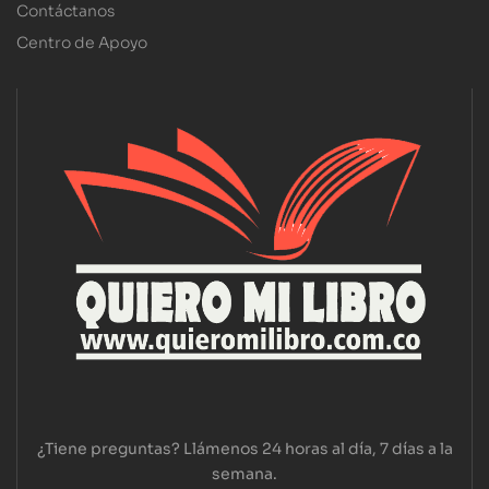
Contáctanos
Centro de Apoyo
¿Tiene preguntas? Llámenos 24 horas al día, 7 días a la
semana.