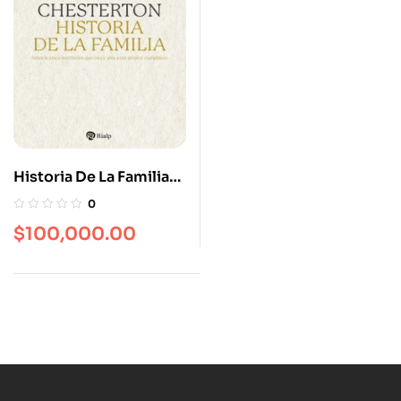
Historia De La Familia
Sobre La Única
0
Institución Que Crea Y
$
100,000.00
Ama A Sus Propios
Ciudadanos