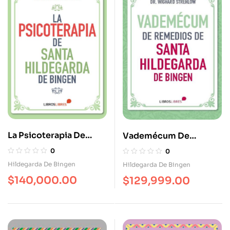
La Psicoterapia De
Vademécum De
Santa Hildegarda De
Remedios De Santa
0
0
Bingen
Hildegarda De Bingen
Hildegarda De Bingen
Hildegarda De Bingen
$
140,000.00
$
129,999.00