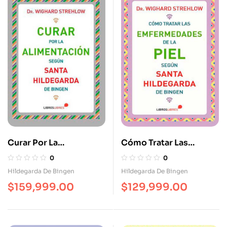
Curar Por La
Cómo Tratar Las
Alimentación Según
Enfermedades De La
0
0
Santa Hildegarda
Piel Según Santa
Hildegarda De Bingen
Hildegarda De Bingen
Hildegarda De Bingen
$
159,999.00
$
129,999.00