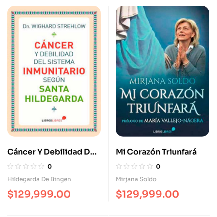
Cáncer Y Debilidad Del
Mi Corazón Triunfará
Sistema Inmunitario
0
0
Según Santa
Hildegarda De Bingen
Mirjana Soldo
Hildegarda
$
129,999.00
$
129,999.00