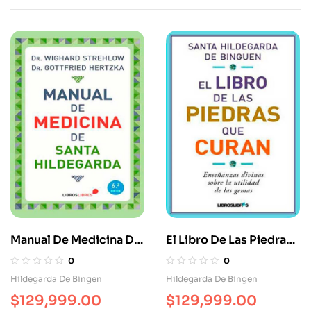
Circulación De Manera
A Un Pequeño Pueblo
Diferente
De Bosnia-Herzegovina
Manual De Medicina De
El Libro De Las Piedras
Santa Hildegarda
Que Curan. Enseñanzas
0
0
Divinas Sobre La
Hildegarda De Bingen
Hildegarda De Bingen
Utilidad De Las Gemas
$
129,999.00
$
129,999.00