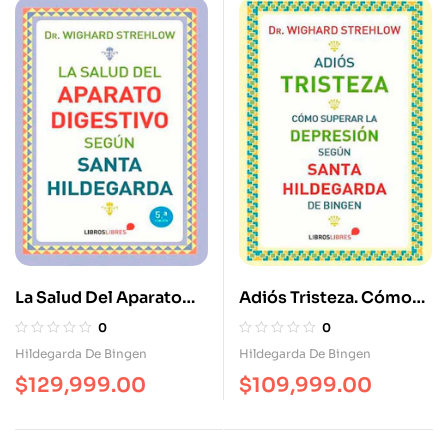
La Salud Del Aparato
Adiós Tristeza. Cómo
Digestivo Según Santa
Superar La Depresión
0
0
Hildegarda
Según Santa
Hildegarda De Bingen
Hildegarda De Bingen
Hildegarda. Cómo
$
129,999.00
$
109,999.00
Superar La Depresión
Según Santa
Hildegarda.