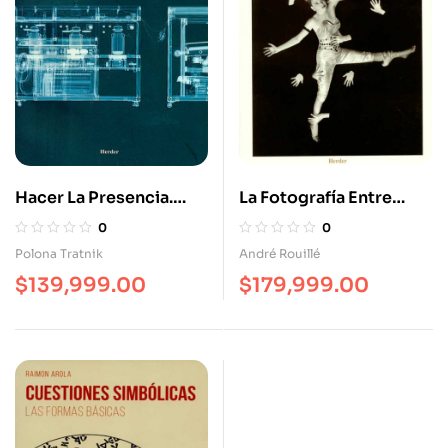
Hacer La Presencia.
La Fotografía Entre
Fotografía, Arte Y
Documento Y Arte
0
0
(Bio)Tecnología
Contemporáneo
Polona Tratnik
André Rouillé
$
139,999.00
$
179,999.00