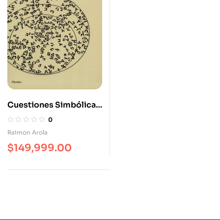
Cuestiones Simbólicas.
Las Formas Básicas
0
Raimon Arola
$
149,999.00