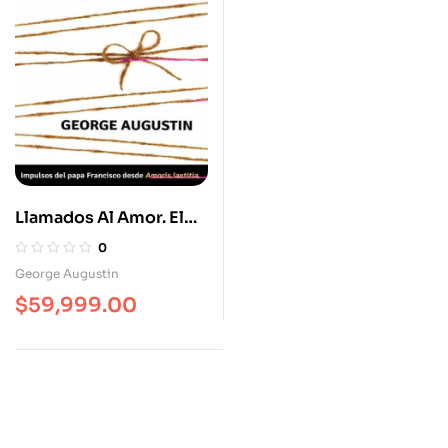
Llamados Al Amor. El
Matrimonio Y La Familia
0
En Cristiano
George Augustin
$
59,999.00