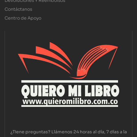
Devoluciones Y Reembolsos
Contáctanos
Centro de Apoyo
¿Tiene preguntas? Llámenos 24 horas al día, 7 días a la