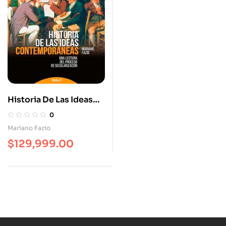
Historia De Las Ideas
Contemporáneas. Una
0
Lectura Del Proceso De
Mariano Fazio
Secularización.
$
129,999.00