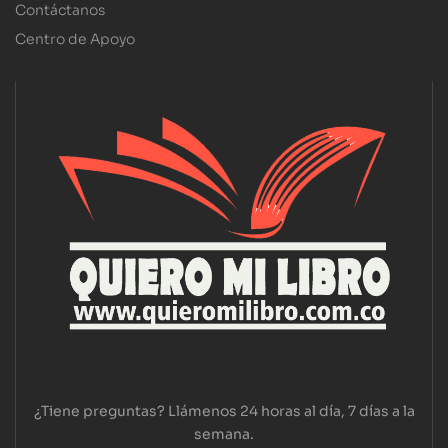
Contáctanos
Centro de Apoyo
¿Tiene preguntas? Llámenos 24 horas al día, 7 días a la
semana.