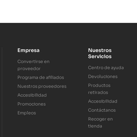
Empresa
Nuestros
Servicios
Convertirse en
Centro de ayuda
proveedor
Devoluciones
Programa de afiliados
Productos
Nuestros proveedores
retirados
Accesibilidad
Accesibilidad
Promociones
Contáctanos
Empleos
Recoger en
tienda