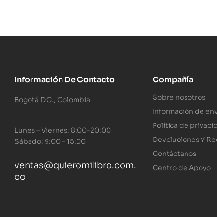
Información De Contacto
Compañía
Sobre nosotros
Bogotá D.C., Colombia
Información de env
Política de privaci
Lunes – Viernes: 8:00-20:00
Devoluciones Y R
Sábado: 9:00 – 15:00
Contáctanos
ventas@quieromilibro.com.
Centro de Apoyo
co