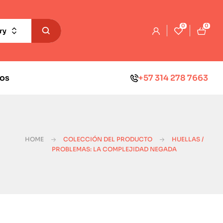
0
0
ry
os
+57 314 278 7663
HOME
COLECCIÓN DEL PRODUCTO
HUELLAS /
PROBLEMAS: LA COMPLEJIDAD NEGADA