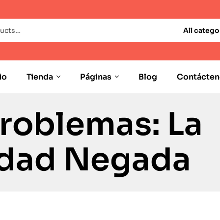
All catego
io
Tienda
Páginas
Blog
Contácten
Problemas: La
dad Negada