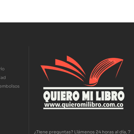
ío
dad
eembolsos
¿Tiene preguntas? Llámenos 24 horas al día, 7