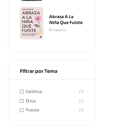
Abraza A La
Niña Que Fuiste
Bruguera
Contemporánea
Filtrar por Tema
Estética
(1)
Ética
(1)
Poesía
(1)