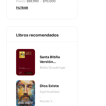
Precio:
$59,990
—
$70,000
FILTRAR
Libros recomendados
Santa Biblia
Versión
Straubinger - 2
Biblia Straubinger
Tomos
Dios Existe
Espiritualidad
,
Mundo Y
Cristianismo