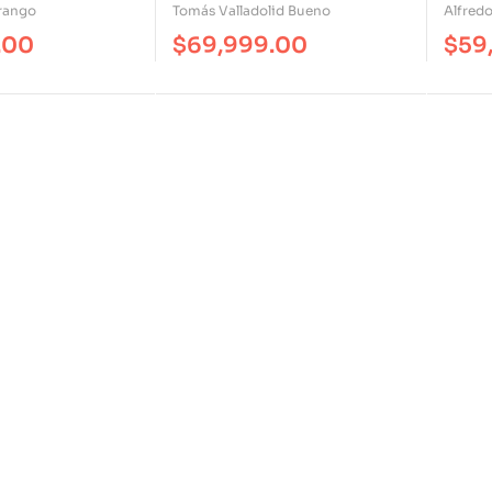
Subjetividad Democrática
Arango
Tomás Valladolid Bueno
Alfredo
.00
$
69,999.00
$
59