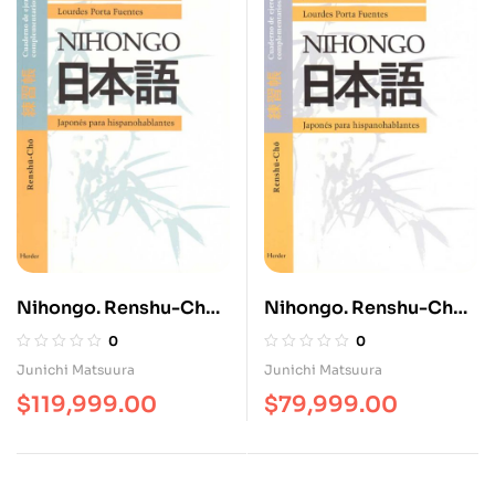
Nihongo. Renshu-Cho
Nihongo. Renshu-Cho
2. Cuaderno De
1. Cuaderno De
0
0
Ejercicios
Ejercicios
Junichi Matsuura
Junichi Matsuura
Complementarios / 2
Complementarios / 1
$
119,999.00
$
79,999.00