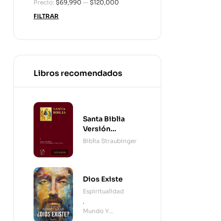
Precio:
$69,990
—
$120,000
FILTRAR
Libros recomendados
Santa Biblia
Versión
Straubinger - 2
Biblia Straubinger
Tomos
Dios Existe
Espiritualidad
,
Mundo Y
Cristianismo