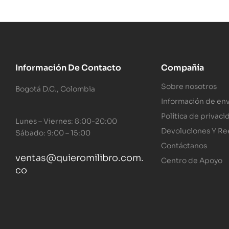
Información De Contacto
Compañía
Sobre nosotros
Bogotá D.C., Colombia
Información de env
Política de privaci
Lunes – Viernes: 8:00-20:00
Devoluciones Y R
Sábado: 9:00 – 15:00
Contáctanos
ventas@quieromilibro.com.
Centro de Apoyo
co