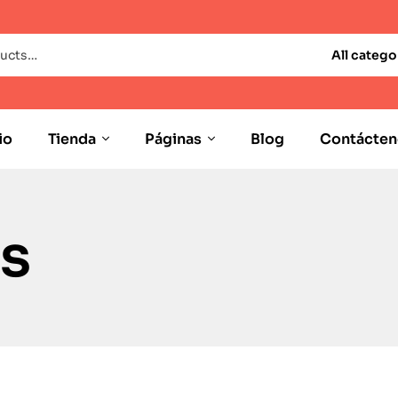
All catego
io
Tienda
Páginas
Blog
Contácten
es