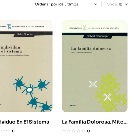
Show
dividuo En El Sistema
La Familia Dolorosa. Mito Y
Terapias Familiares
0
0