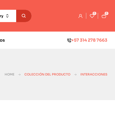
0
0
ry
os
+57 314 278 7663
HOME
COLECCIÓN DEL PRODUCTO
INTERACCIONES