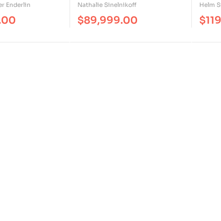
r Enderlin
Nathalie Sinelnikoff
Helm St
.00
$
89,999.00
$
11