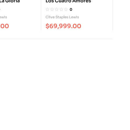
La Gloria
Los Cuatro Amores
0
0
ewis
Clive Staples Lewis
.00
$
69,999.00