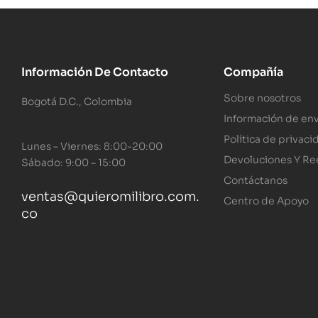
Información De Contacto
Compañía
Sobre nosotros
Bogotá D.C., Colombia
Información de env
Política de privaci
Lunes – Viernes: 8:00-20:00
Devoluciones Y R
Sábado: 9:00 – 15:00
Contáctanos
ventas@quieromilibro.com.
Centro de Apoyo
co