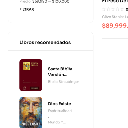
El Peso De 
Precio:
$69,990
—
$100,000
FILTRAR
Clive Staples L
$
89,999
Libros recomendados
Santa Biblia
Versión
Straubinger - 2
Biblia Straubinger
Tomos
Dios Existe
Espiritualidad
,
Mundo Y
Cristianismo