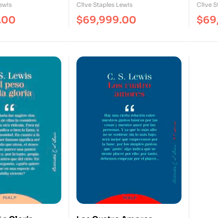
ewis
Clive Staples Lewis
Clive S
.00
$
69,999.00
$
69