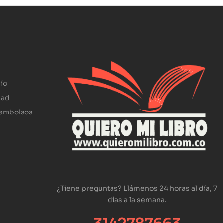
ío
dad
eembolsos
¿Tiene preguntas? Llámenos 24 horas al día, 7
días a la semana.