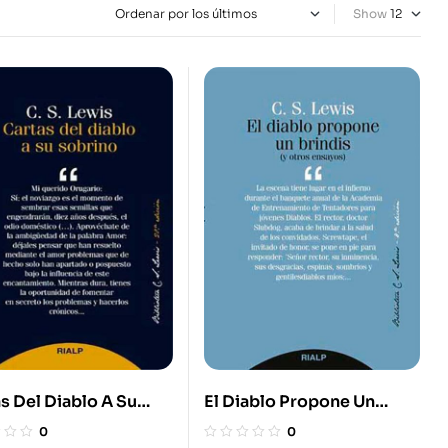
Show
s Del Diablo A Su
El Diablo Propone Un
ino
Brindis
0
0