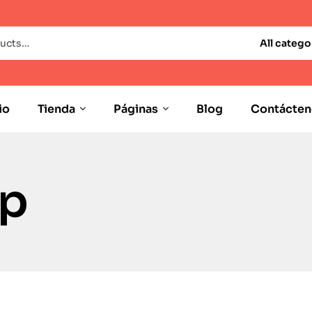
All catego
io
Tienda
Páginas
Blog
Contácten
lp