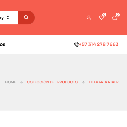
0
0
ry
os
+57 314 278 7663
HOME
COLECCIÓN DEL PRODUCTO
LITERARIA RIALP