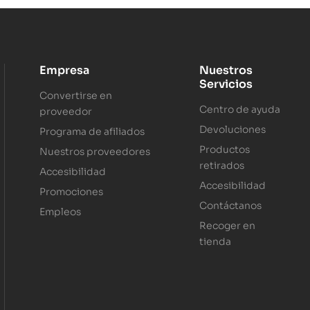
Empresa
Nuestros
Servicios
Convertirse en
Centro de ayuda
proveedor
Devoluciones
Programa de afiliados
Productos
Nuestros proveedores
retirados
Accesibilidad
Accesibilidad
Promociones
Contáctanos
Empleos
Recoger en
tienda