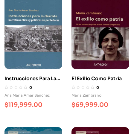
Instrucciones Para La
El Exilio Como Patria
Derrota. Narrativas
0
0
Éticas Y Políticas De
Ana María Amar Sánchez
María Zambrano
Perdedores
$
119,999.00
$
69,999.00