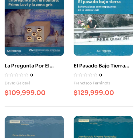
La Pregunta Por El
El Pasado Bajo Tierra
Hombre: Primo Levi Y
Exhumaciones
0
0
La Zona Gris
Contemporáneas De La
David Galcerá
Francisco Ferrándiz
Guerra Civil
$
109,999.00
$
129,999.00