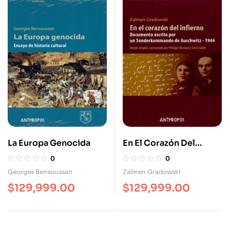
La Europa Genocida
En El Corazón Del
Infierno Documento
0
0
Escrito Por Un
Georges Bensoussan
Zalmen Gradowski
Sonderkommando De
$
129,999.00
$
129,999.00
Auschwitz – 1944