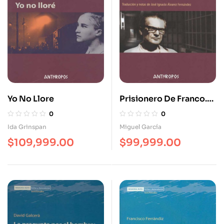
Yo No Llore
Prisionero De Franco.
Los Anarquistas En La
0
0
Lucha Contra La
Ida Grinspan
Miguel García
Dictadura
$
109,999.00
$
99,999.00