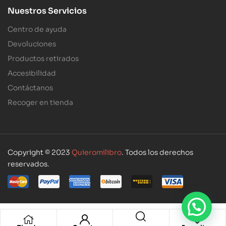
Nuestros Servicios
Centro de ayuda
Devoluciones
Productos retirados
Accesibilidad
Contáctanos
Recoger en tienda
Copyright © 2023
Quieromilibro
. Todos los derechos
reservados.