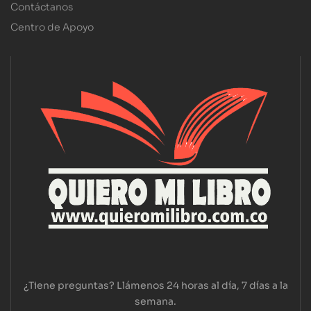
Contáctanos
Centro de Apoyo
¿Tiene preguntas? Llámenos 24 horas al día, 7 días a la
semana.