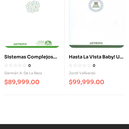
Sistemas Complejos
Hasta La Vista Baby! Un
Perspectivas De Una
Ensayo Sobre Los
0
0
Teoría General
Tecnopensamientos
Germán A. De La Reza
Jordi Vallverdú
$
89,999.00
$
99,999.00