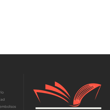
ío
dad
eembolsos