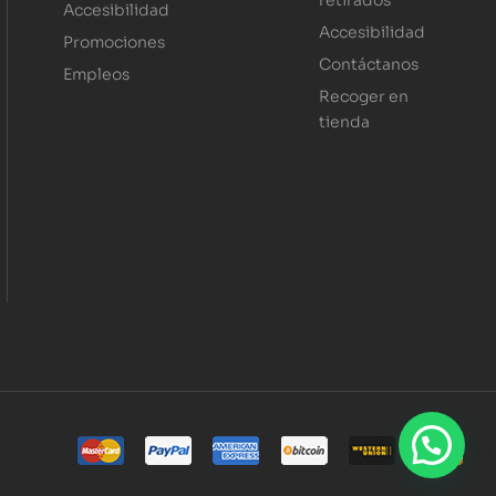
Accesibilidad
Accesibilidad
Promociones
Contáctanos
Empleos
Recoger en
tienda