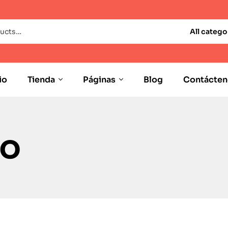
All catego
io
Tienda
Páginas
Blog
Contácten
yo