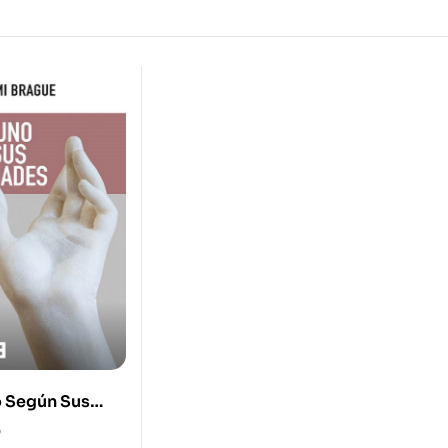
 Según Sus
es Pequeño
0