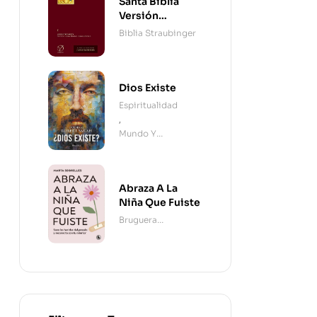
Santa Biblia
Versión
Straubinger - 2
Biblia Straubinger
Tomos
Dios Existe
Espiritualidad
,
Mundo Y
Cristianismo
Abraza A La
Niña Que Fuiste
Bruguera
Contemporánea