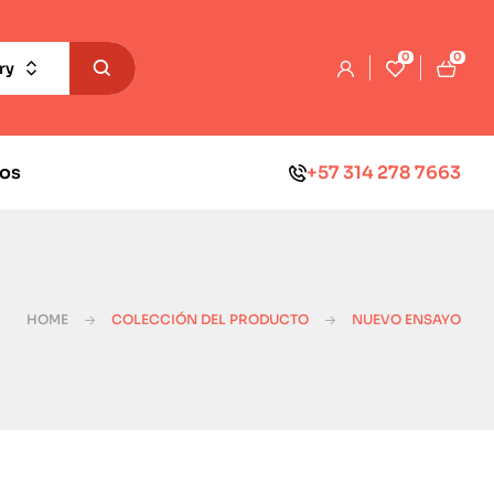
0
0
ry
os
+57 314 278 7663
HOME
COLECCIÓN DEL PRODUCTO
NUEVO ENSAYO