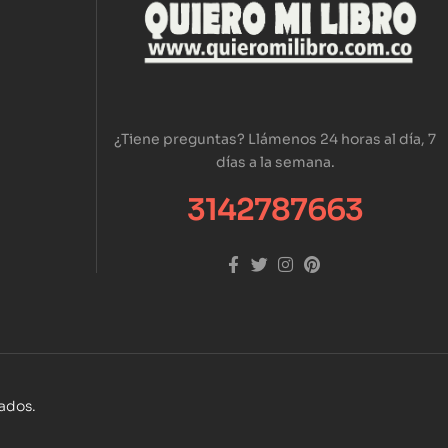
¿Tiene preguntas? Llámenos 24 horas al día, 7
días a la semana.
3142787663
vados.