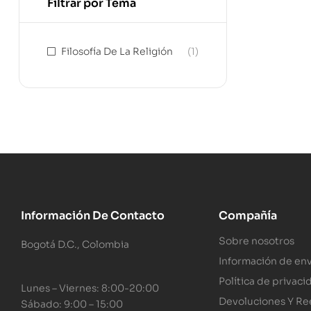
Filtrar por Tema
Filosofía De La Religión
(1)
Información De Contacto
Compañía
Sobre nosotros
Bogotá D.C., Colombia
Información de env
Política de privaci
Lunes – Viernes: 8:00-20:00
Devoluciones Y R
Sábado: 9:00 – 15:00