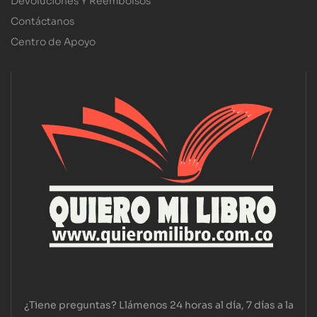
Devoluciones Y Reembolsos
Contáctanos
Centro de Apoyo
¿Tiene preguntas? Llámenos 24 horas al día, 7 días a la