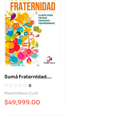
Sumá Fraternidad.
Claves Para Pensar,
0
Trabajar, Transformar
Massimiliano Curti
$
49,999.00