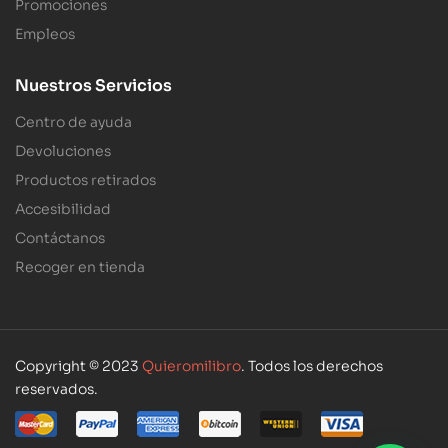
Promociones
Empleos
Nuestros Servicios
Centro de ayuda
Devoluciones
Productos retirados
Accesibilidad
Contáctanos
Recoger en tienda
Copyright © 2023
Quieromilibro
. Todos los derechos
reservados.