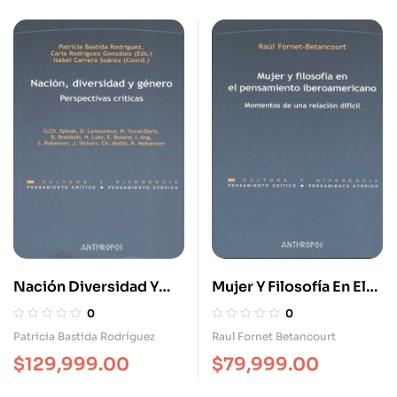
Nación Diversidad Y
Mujer Y Filosofía En El
Género. Perspectivas
Pensamiento
0
0
Críticas
Iberoamericano.
Patricia Bastida Rodríguez
Raul Fornet Betancourt
Momentos De Una
$
129,999.00
$
79,999.00
Relación Difícil