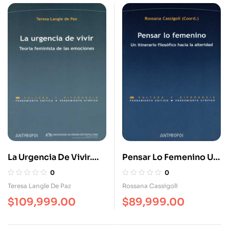
La Urgencia De Vivir.
Pensar Lo Femenino Un
Teoría Feminista De Las
Itinerario Filosófico
0
0
Emociones
Hacia La Alteridad
Teresa Langle De Paz
Rossana Cassigoli
$
109,999.00
$
89,999.00