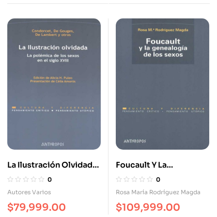
La Ilustración Olvidada
Foucault Y La
(2A.Ed) La Polémica De
Genealogía (2A.Ed) De
0
0
Los Sexos En El Siglo
Los Sexos
Autores Varios
Rosa María Rodríguez Magda
XVIII
$
79,999.00
$
109,999.00