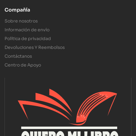
Compañía
Sobre nosotros
Información de envío
Política de privacidad
Devoluciones Y Reembolsos
Contáctanos
Centro de Apoyo