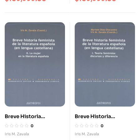
Breve Historia
Breve Historia
Feminista (II/2A.Ed) De
Feminista (I./2A.Ed) De
0
0
La Literatura Española
La Literatura Española
Iris M. Zavala
Iris M. Zavala