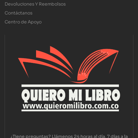
Devoluciones Y Reembolsos
Contáctanos
Centro de Apoyo
¿Tiene preguntas? Llámenos 24 horas al día, 7 días a la