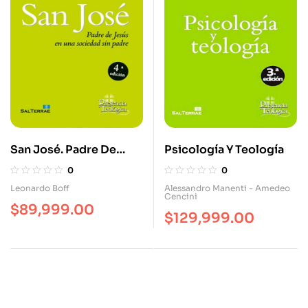
San José. Padre De
Psicología Y Teología
Jesús En Una Sociedad
0
0
Sin Padre
Leonardo Boff
Alessandro Manenti - Amedeo
Cencini
$
89,999.00
$
129,999.00