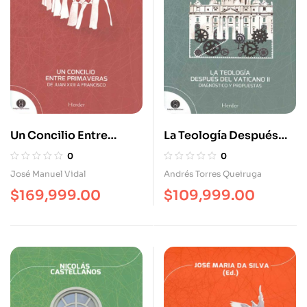
Un Concilio Entre
La Teología Después
Primaveras. De Juan
Del Vaticano II.
0
0
XXIII A Francisco
Diagnostico Y
José Manuel Vidal
Andrés Torres Queiruga
Propuestas
$
169,999.00
$
109,999.00