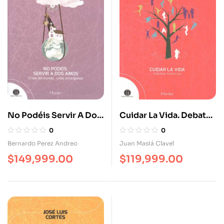
No Podéis Servir A Dos
Cuidar La Vida. Debates
Amos. Crisis Del
Bioéticos
0
0
Mundo, Crisis En La
Bernardo Perez Andreo
Juan Masiá Clavel
Iglesia
$
149,999.00
$
119,999.00