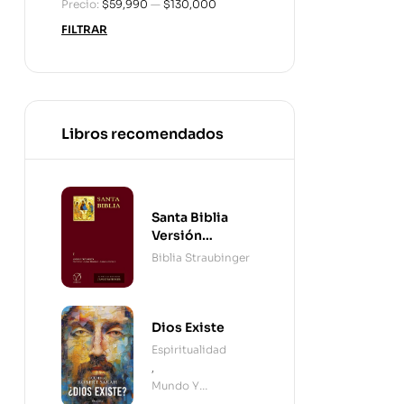
Precio:
$59,990
—
$130,000
FILTRAR
Libros recomendados
Santa Biblia
Versión
Straubinger - 2
Biblia Straubinger
Tomos
Dios Existe
Espiritualidad
,
Mundo Y
Cristianismo