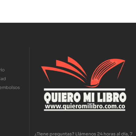
ío
dad
eembolsos
¿Tiene preguntas? Llámenos 24 horas al día, 7