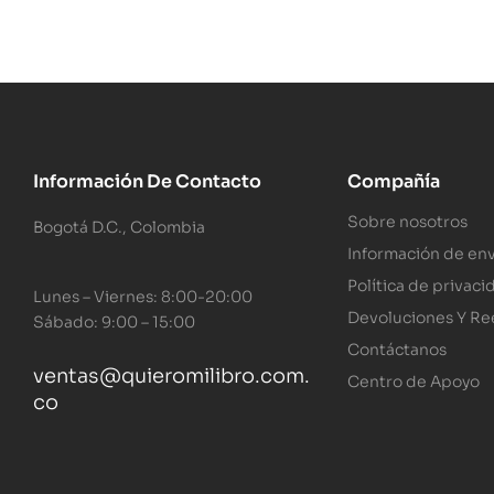
Información De Contacto
Compañía
Sobre nosotros
Bogotá D.C., Colombia
Información de env
Política de privaci
Lunes – Viernes: 8:00-20:00
Devoluciones Y R
Sábado: 9:00 – 15:00
Contáctanos
ventas@quieromilibro.com.
Centro de Apoyo
co