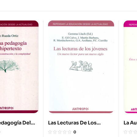
edagogía Del
Las Lecturas De Los
La Au
Jóvenes. Un Nuevo Lector
Testi
0
0