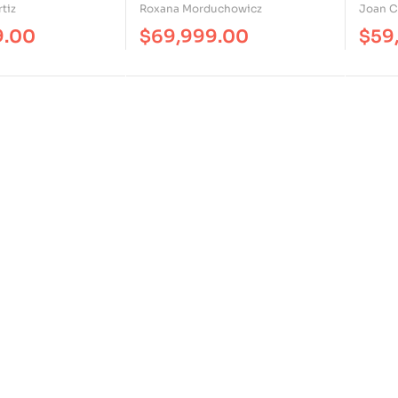
Para Un Nuevo Siglo
Peda
tiz
Roxana Morduchowicz
Joan C
9.00
$
69,999.00
$
59