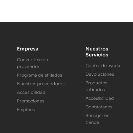
Empresa
Nuestros
Servicios
Convertirse en
Centro de ayuda
proveedor
Devoluciones
Programa de afiliados
Productos
Nuestros proveedores
retirados
Accesibilidad
Accesibilidad
Promociones
Contáctanos
Empleos
Recoger en
tienda