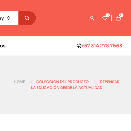
0
0
ry
os
+57 314 278 7663
HOME
COLECCIÓN DEL PRODUCTO
REPENSAR
LA EDUCACIÓN DESDE LA ACTUALIDAD