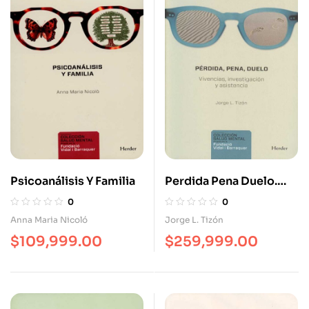
Psicoanálisis Y Familia
Perdida Pena Duelo.
Vivencias Investigación
0
0
Y Asistencia
Anna Maria Nicoló
Jorge L. Tizón
$
109,999.00
$
259,999.00