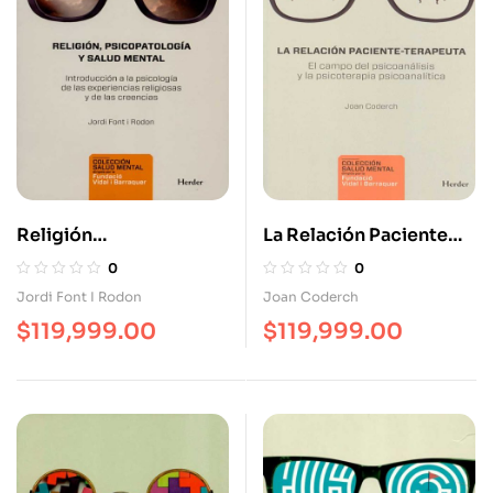
Religión
La Relación Paciente
Psicopatología Y Salud
Terapeuta. El Campo
0
0
Mental Introducción A
Del Psicoanálisis Y La
Jordi Font I Rodon
Joan Coderch
La Psicología De Las
Psicoterapia
$
119,999.00
$
119,999.00
Experiencias
Psicoanalítica
Religiosas Y De Las Cr