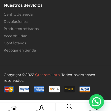
Nuestros Servicios
Centro de ayuda
Devoluciones
Productos retirados
Accesibilidad
Contáctanos
Recoger en tienda
Copyright © 2023
Quieromilibro
. Todos los derechos
reservados.