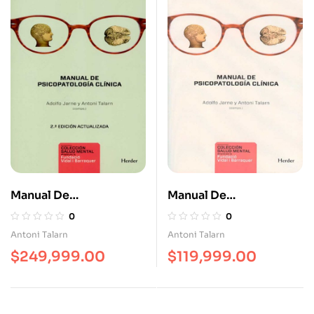
Manual De
Manual De
Psicopatología Clínica
Psicopatología Clínica
0
0
(2ª Ed)
Antoni Talarn
Antoni Talarn
$
249,999.00
$
119,999.00