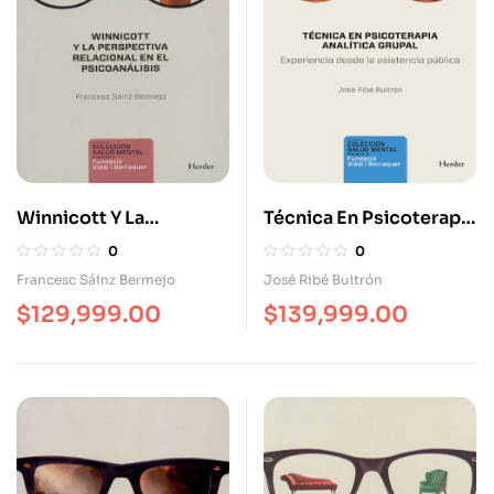
Winnicott Y La
Técnica En Psicoterapia
Perspectiva Relacional
Analítica Grupal
0
0
En El Psicoanálisis
Experiencia Desde La
Francesc Sáinz Bermejo
José Ribé Buitrón
Asistencia Publica
$
129,999.00
$
139,999.00