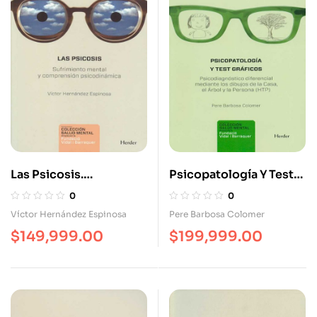
Las Psicosis.
Psicopatología Y Test
Sufrimiento Mental Y
Gráficos
0
0
Comprensión
Víctor Hernández Espinosa
Pere Barbosa Colomer
Psicodinámica
$
149,999.00
$
199,999.00