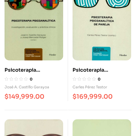
Psicoterapia
Psicoterapia
Psicoanalítica
Psicoanalítica De
0
0
Investigación
Pareja
José A. Castillo Garayoa
Carles Pérez Testor
Evaluación Y Práctica
$
149,999.00
$
169,999.00
Clínica