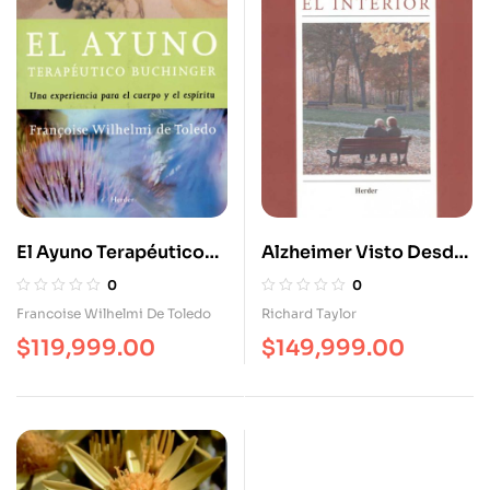
El Ayuno Terapéutico
Alzheimer Visto Desde
Buchinger. Una
El Interior
0
0
Experiencia Para El
Francoise Wilhelmi De Toledo
Richard Taylor
Cuerpo Y Para El
$
119,999.00
$
149,999.00
Espíritu