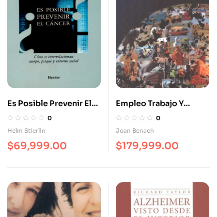
Es Posible Prevenir El
Empleo Trabajo Y
Cáncer? Como Se
Desigualdades En
0
0
Interrelacionan Cuerpo
Salud: Una Visión
Helm Stierlin
Joan Benach
Psique Y Entorno Social
Global
$
69,999.00
$
179,999.00