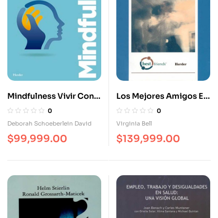
Mindfulness Vivir Con
Los Mejores Amigos En
Atención Plena En Casa
El Cuidado Del
0
0
En El Trabajo En El
Alzheimer
Deborah Schoeberlein David
Virginia Bell
Mundo
$
99,999.00
$
139,999.00