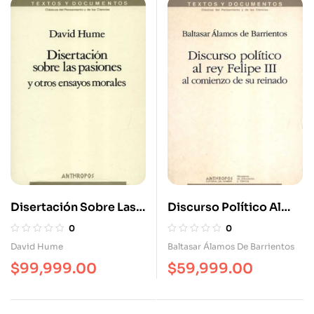
Disertación Sobre Las
Discurso Político Al
Pasiones (2ª Ed) Y
Rey Felipe III Al
0
0
Otros Ensayos Morales
Comienzo De Su
David Hume
Baltasar Álamos De Barrientos
Reinado
$
99,999.00
$
59,999.00