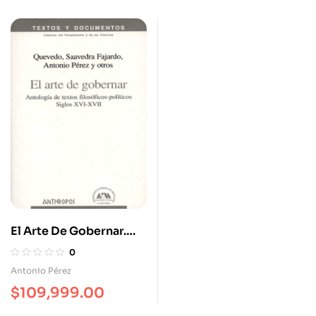
El Arte De Gobernar.
Antología De Textos
0
Filosofico-Politicos
Antonio Pérez
Siglos XVI-XVII
$
109,999.00