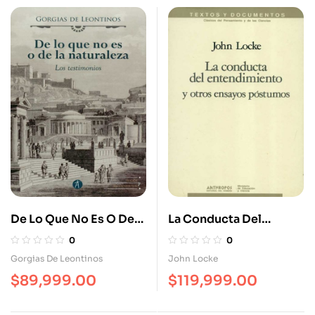
De Lo Que No Es O De
La Conducta Del
La Naturaleza Los
Entendimiento Y Otros
0
0
Testimonios
Ensayos Póstumos
Gorgias De Leontinos
John Locke
$
89,999.00
$
119,999.00