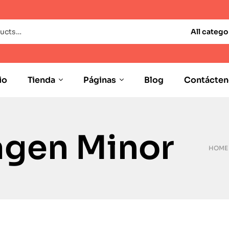
All catego
io
Tienda
Páginas
Blog
Contácten
agen Minor
HOME