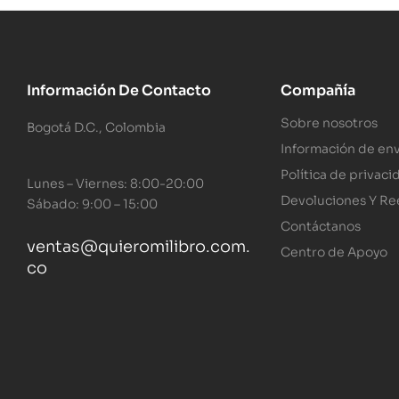
Información De Contacto
Compañía
Sobre nosotros
Bogotá D.C., Colombia
Información de env
Política de privaci
Lunes – Viernes: 8:00-20:00
Devoluciones Y R
Sábado: 9:00 – 15:00
Contáctanos
ventas@quieromilibro.com.
Centro de Apoyo
co