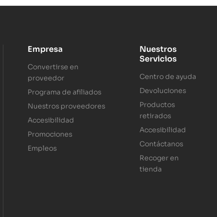
Empresa
Nuestros
Servicios
Convertirse en
Centro de ayuda
proveedor
Devoluciones
Programa de afiliados
Productos
Nuestros proveedores
retirados
Accesibilidad
Accesibilidad
Promociones
Contáctanos
Empleos
Recoger en
tienda