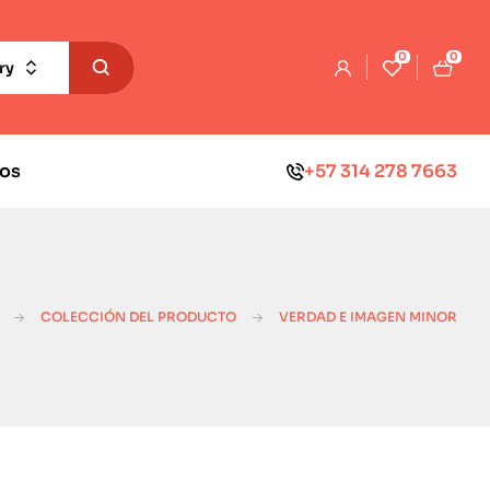
0
0
ry
os
+57 314 278 7663
COLECCIÓN DEL PRODUCTO
VERDAD E IMAGEN MINOR