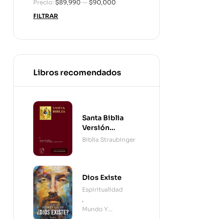
Precio:
$89,990
—
$90,000
FILTRAR
Libros recomendados
Santa Biblia
Versión
Straubinger - 2
Biblia Straubinger
Tomos
Dios Existe
Espiritualidad
,
Mundo Y
Cristianismo