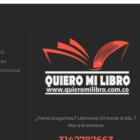
ío
dad
eembolsos
¿Tiene preguntas? Llámenos 24 horas al día, 7
días a la semana.