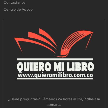
Contáctanos
Centro de Apoyo
¿Tiene preguntas? Llámenos 24 horas al día, 7 días a la
semana.