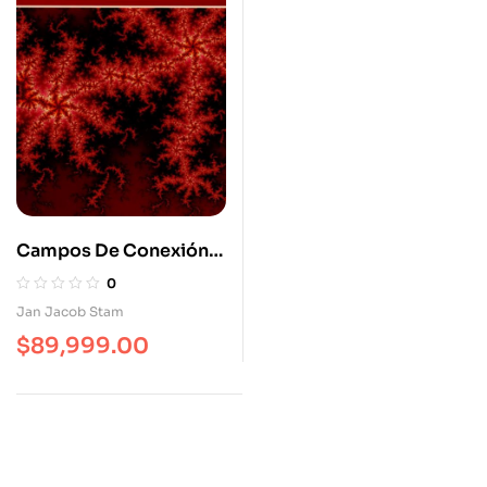
Campos De Conexión
La Práctica De Las
0
Constelaciones
Jan Jacob Stam
Organizacionales
$
89,999.00