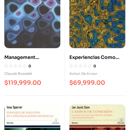
Management
Experiencias Como
Inteligente
Coach Sistémico
0
0
Constelaciones
Claude Rosselet
Anton De Kroon
Organizacionales En
$
119,999.00
$
69,999.00
Empresas