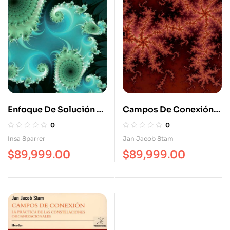
Enfoque De Solución En
Campos De Conexión
Constelaciones
La Práctica De Las
0
0
Sistemáticas
Constelaciones
Insa Sparrer
Jan Jacob Stam
Organizacionales
$
89,999.00
$
89,999.00