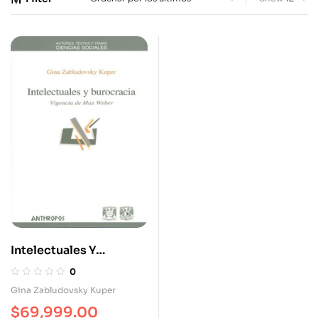
Intelectuales Y
Burocracia. Vigencia
0
De Max Weber
Gina Zabludovsky Kuper
$
69,999.00