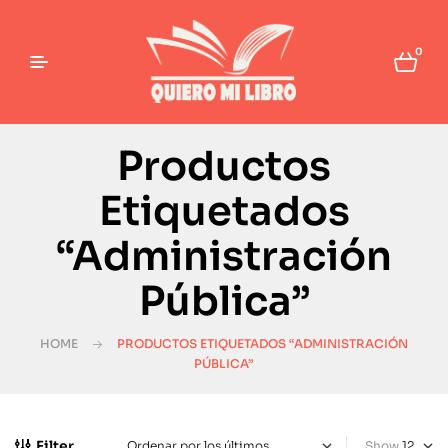
0
Productos
Etiquetados
“Administración
Pública”
HOME
PRODUCTOS ETIQUETADOS “ADMINISTRACIÓN
PÚBLICA”
Filter
Show