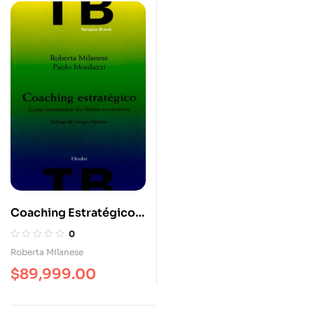
Coaching Estratégico.
Como Transformar Los
0
Limites En Recursos
Roberta Milanese
$
89,999.00