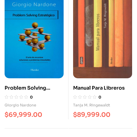
Problem Solving
Manual Para Libreros
Estratégico. El Arte De
0
0
Encontrar Soluciones A
Giorgio Nardone
Tanja M. Ringewaldt
Problemas Irresolubles
$
69,999.00
$
89,999.00