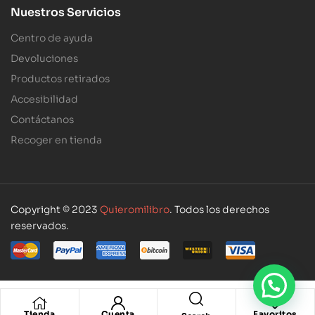
Nuestros Servicios
Centro de ayuda
Devoluciones
Productos retirados
Accesibilidad
Contáctanos
Recoger en tienda
Copyright © 2023
Quieromilibro
. Todos los derechos
reservados.
Tienda
Cuenta
Favoritos