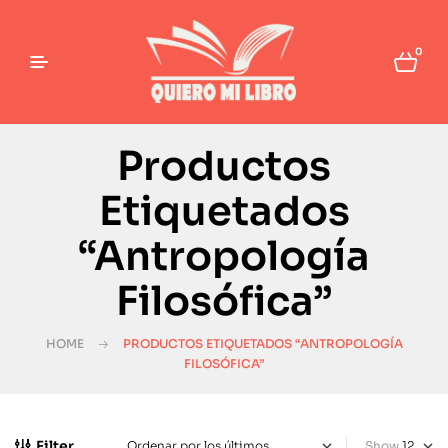
0
Productos
Etiquetados
“Antropología
Filosófica”
HOME
PRODUCTOS ETIQUETADOS “ANTROPOLOGÍA
FILOSÓFICA”
Filter
Show