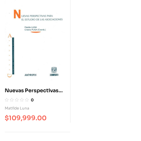
Nuevas Perspectivas
Para El Estudio De Las
0
Asociaciones
Matilde Luna
$
109,999.00