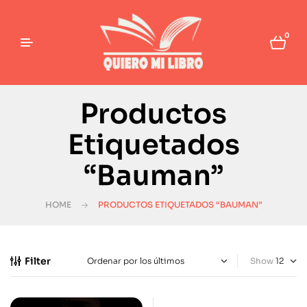
0
Productos
Etiquetados
“Bauman”
HOME
PRODUCTOS ETIQUETADOS “BAUMAN”
Filter
Show