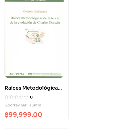
Raíces Metodológicas
De La Teoría De La
0
Evolución De Charles
Godfrey Guillaumin
Darwin
$
99,999.00