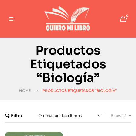
0
Productos
Etiquetados
“Biología”
HOME
PRODUCTOS ETIQUETADOS “BIOLOGÍA”
Filter
Show