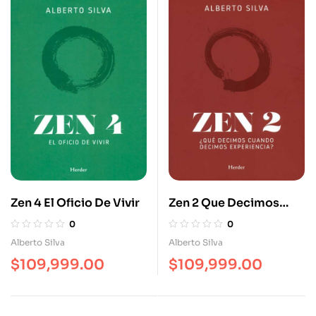
Zen 4 El Oficio De Vivir
Zen 2 Que Decimos
Cuando Decimos
0
0
Experiencia
Alberto Silva
Alberto Silva
$
109,999.00
$
109,999.00